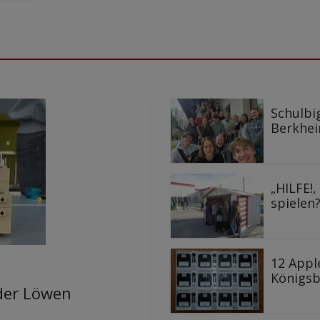
Schulbi
Berkhe
„HILFE!
spielen?
12 Appl
Königs
 der Löwen