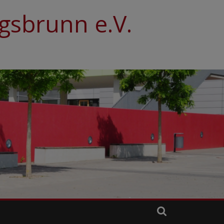
sbrunn e.V.
N