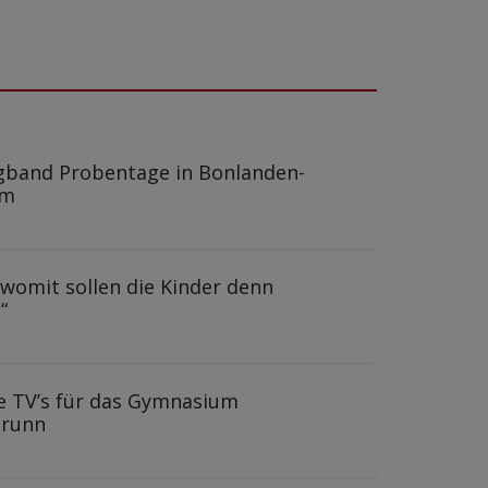
gband Probentage in Bonlanden-
im
, womit sollen die Kinder denn
“
e TV’s für das Gymnasium
brunn