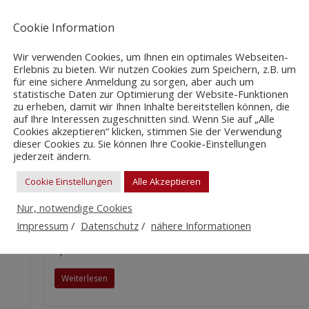
Cookie Information
Wir verwenden Cookies, um Ihnen ein optimales Webseiten-
Erlebnis zu bieten. Wir nutzen Cookies zum Speichern, z.B. um
für eine sichere Anmeldung zu sorgen, aber auch um
statistische Daten zur Optimierung der Website-Funktionen
zu erheben, damit wir Ihnen Inhalte bereitstellen können, die
auf Ihre Interessen zugeschnitten sind. Wenn Sie auf „Alle
Cookies akzeptieren“ klicken, stimmen Sie der Verwendung
Geförderte Projekte 2022/23
dieser Cookies zu. Sie können Ihre Cookie-Einstellungen
um
Elterncafé am ersten Schultag
jederzeit ändern.
Cookie Einstellungen
Alle Akzeptieren
Am ersten Schultag haben Förderverein und
Nur, notwendige Cookies
Elternbeirat für die Eltern unserer neuen
e 8.
Impressum
/
Datenschutz
/
nähere Informationen
Fünftklässler*innen wieder das Elterncafé veranstaltet.
dabei
Spannend ist dieser
Weiterlesen