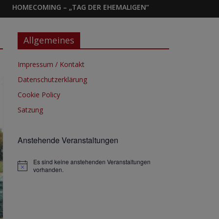
HOMECOMING – „TAG DER EHEMALIGEN“
Allgemeines
Impressum / Kontakt
Datenschutzerklärung
Cookie Policy
Satzung
Anstehende Veranstaltungen
Es sind keine anstehenden Veranstaltungen
H
vorhanden.
i
n
w
e
i
s