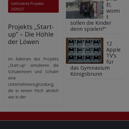
E!,
Geförderte Projekte
2026/27
womi
t
sollen die Kinder
Projekts „Start-
denn spielen?“
up“ – Die Höhle
der Löwen
12
Apple
TV’s
Im Rahmen des Projekts
für
„Start-up“ simulieren die
das Gymnasium
Schülerinnen und Schüler
Königsbrunn
eine
Unternehmensgründung,
die in einem Pitch ähnlich
wie in der