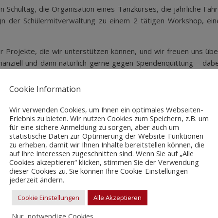
 Schultag, die Organisation eines Tanzkurses, die jährliche Fahr
e)n der Schülermitverwaltung zu einem 2 tätigen Workshop, ein
r Projekte, die wir unterstützen können, und wir freuen uns übe
 finanziell und dann natürlich gerne gegen Spendenquittung – dabe
Cookie Information
für alle miteinander mehr erreichen.
Wir verwenden Cookies, um Ihnen ein optimales Webseiten-
Erlebnis zu bieten. Wir nutzen Cookies zum Speichern, z.B. um
für eine sichere Anmeldung zu sorgen, aber auch um
statistische Daten zur Optimierung der Website-Funktionen
zu erheben, damit wir Ihnen Inhalte bereitstellen können, die
auf Ihre Interessen zugeschnitten sind. Wenn Sie auf „Alle
Cookies akzeptieren“ klicken, stimmen Sie der Verwendung
dieser Cookies zu. Sie können Ihre Cookie-Einstellungen
jederzeit ändern.
Cookie Einstellungen
Alle Akzeptieren
Nur, notwendige Cookies