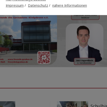
Impressum
/
Datenschutz
/
nähere Informationen
Schulbi