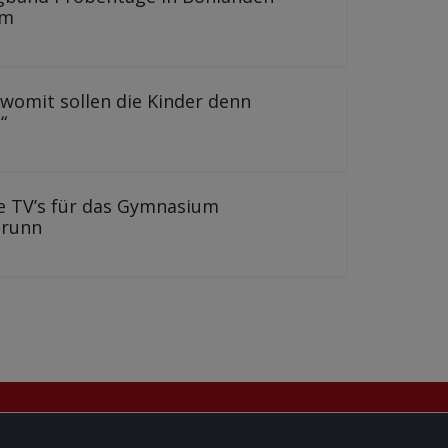
im
, womit sollen die Kinder denn
“
e TV’s für das Gymnasium
brunn