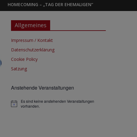
HOMECOMING – „TAG DER EHEMALIGEN“
Allgemeines
Impressum / Kontakt
Datenschutzerklärung
Cookie Policy
Satzung
Anstehende Veranstaltungen
Es sind keine anstehenden Veranstaltungen
H
vorhanden.
i
n
w
e
i
s