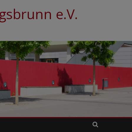
sbrunn e.V.
N